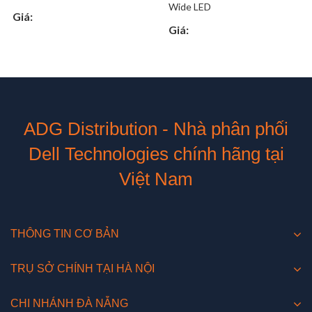
Wide LED
Giá:
Giá:
ADG Distribution - Nhà phân phối
Dell Technologies chính hãng tại
Việt Nam
THÔNG TIN CƠ BẢN
TRỤ SỞ CHÍNH TẠI HÀ NỘI
CHI NHÁNH ĐÀ NẴNG