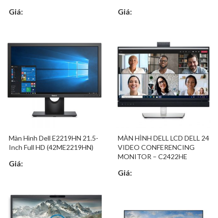
Giá:
Giá:
Màn Hình Dell E2219HN 21.5-
MÀN HÌNH DELL LCD DELL 24
Inch Full HD (42ME2219HN)
VIDEO CONFERENCING
MONITOR – C2422HE
Giá:
Giá: