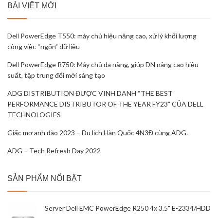
BÀI VIẾT MỚI
Dell PowerEdge T550: máy chủ hiệu năng cao, xử lý khối lượng
công việc “ngốn” dữ liệu
Dell PowerEdge R750: Máy chủ đa năng, giúp DN nâng cao hiệu
suất, tập trung đổi mới sáng tạo
ADG DISTRIBUTION ĐƯỢC VINH DANH “THE BEST
PERFORMANCE DISTRIBUTOR OF THE YEAR FY23” CỦA DELL
TECHNOLOGIES
Giấc mơ anh đào 2023 – Du lịch Hàn Quốc 4N3Đ cùng ADG.
ADG – Tech Refresh Day 2022
SẢN PHẨM NỔI BẬT
Server Dell EMC PowerEdge R250 4x 3.5" E-2334/HDD