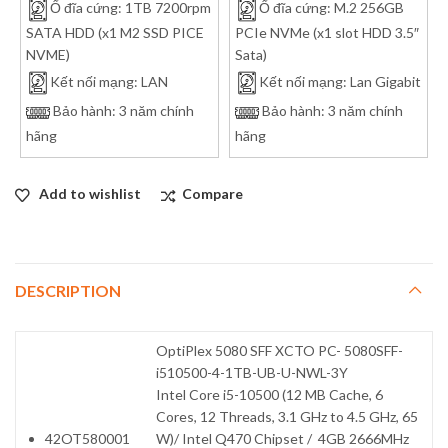
Ổ đĩa cứng: 1TB 7200rpm
Ổ đĩa cứng: M.2 256GB
SATA HDD (x1 M2 SSD PICE
PCIe NVMe (x1 slot HDD 3.5″
NVME)
Sata)
Kết nối mạng: LAN
Kết nối mạng: Lan Gigabit
Bảo hành: 3 năm chính
Bảo hành: 3 năm chính
hãng
hãng
Add to wishlist
Compare
DESCRIPTION
OptiPlex 5080 SFF XCTO PC- 5080SFF-
i510500-4-1TB-UB-U-NWL-3Y
Intel Core i5-10500 (12 MB Cache, 6
Cores, 12 Threads, 3.1 GHz to 4.5 GHz, 65
42OT580001
W)/ Intel Q470 Chipset / 4GB 2666MHz