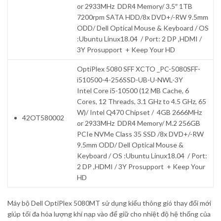
or 2933MHz DDR4 Memory/ 3.5″ 1TB
7200rpm SATA HDD/8x DVD+/-RW 9.5mm
ODD/ Dell Optical Mouse & Keyboard / OS
:Ubuntu Linux18.04 / Port: 2 DP ,HDMI /
3Y Prosupport + Keep Your HD
OptiPlex 5080 SFF XCTO _PC-5080SFF-
i510500-4-256SSD-UB-U-NWL-3Y
Intel Core i5-10500 (12 MB Cache, 6
Cores, 12 Threads, 3.1 GHz to 4.5 GHz, 65
W)/ Intel Q470 Chipset / 4GB 2666MHz
42OT580002
or 2933MHz DDR4 Memory/ M.2 256GB
PCIe NVMe Class 35 SSD /8x DVD+/-RW
9.5mm ODD/ Dell Optical Mouse &
Keyboard / OS :Ubuntu Linux18.04 / Port:
2 DP ,HDMI / 3Y Prosupport + Keep Your
HD
Máy bộ Dell OptiPlex 5080MT sử dụng kiểu thông gió thay đổi mới
giúp tối đa hóa lượng khí nạp vào để giữ cho nhiệt độ hệ thống của