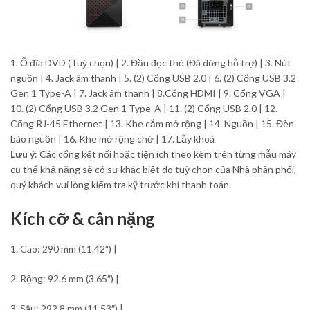
1. Ổ đĩa DVD (Tuỳ chọn) | 2. Đầu đọc thẻ (Đã dừng hỗ trợ) | 3. Nút
nguồn | 4. Jack âm thanh | 5. (2) Cổng USB 2.0 | 6. (2) Cổng USB 3.2
Gen 1 Type-A | 7. Jack âm thanh | 8.Cổng HDMI | 9. Cổng VGA |
10. (2) Cổng USB 3.2 Gen 1 Type-A | 11. (2) Cổng USB 2.0 | 12.
Cổng RJ-45 Ethernet | 13. Khe cắm mở rộng | 14. Nguồn | 15. Đèn
báo nguồn | 16. Khe mở rộng chờ | 17. Lẫy khoá
Lưu ý
: Các cổng kết nối hoặc tiện ích theo kèm trên từng mẫu máy
cụ thể khả năng sẽ có sự khác biệt do tuỳ chọn của Nhà phân phối,
quý khách vui lòng kiểm tra kỹ trước khi thanh toán.
Kích cỡ & cân nặng
1. Cao: 290 mm (11.42″) |
2. Rộng: 92.6 mm (3.65″) |
3. Sâu: 292.8 mm (11.53″) |