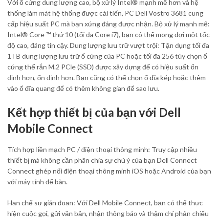
Với ổ cứng dung lượng cao, bộ xử lý Intel® mạnh mẽ hơn và hệ
thống làm mát hệ thống được cải tiến, PC Dell Vostro 3681 cung
cấp hiệu suất PC mà bạn xứng đáng được nhận. Bộ xử lý mạnh mẽ:
Intel® Core ™ thứ 10 (tối đa Core i7), bạn có thể mong đợi một tốc
độ cao, đáng tin cậy. Dung lượng lưu trữ vượt trội: Tận dụng tối đa
1TB dung lượng lưu trữ ổ cứng của PC hoặc tối đa 256 tùy chọn ổ
cứng thể rắn M.2 PCle (SSD) được xây dựng để có hiệu suất ổn
định hơn, ổn định hơn. Bạn cũng có thể chọn ổ đĩa kép hoặc thêm
vào ổ đĩa quang để có thêm không gian để sao lưu.
Kết hợp thiết bị của bạn với Dell
Mobile Connect
Tích hợp liền mạch PC / điện thoại thông minh: Truy cập nhiều
thiết bị mà không cần phân chia sự chú ý của bạn Dell Connect
Connect ghép nối điện thoại thông minh iOS hoặc Android của bạn
với máy tính để bàn.
Hạn chế sự gián đoạn: Với Dell Mobile Connect, bạn có thể thực
hiện cuộc gọi, gửi văn bản, nhận thông báo và thậm chí phản chiếu