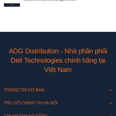
ADG Distribution - Nhà phân phối
Dell Technologies chính hãng tại
Việt Nam
THÔNG TIN CƠ BẢN
TRỤ SỞ CHÍNH TẠI HÀ NỘI
CHI NHÁNH ĐÀ NẴNG