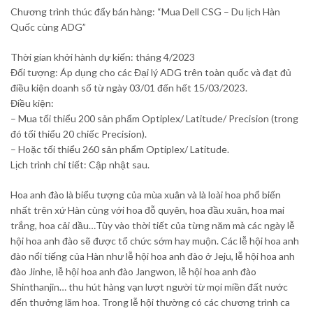
Chương trình thúc đẩy bán hàng: “Mua Dell CSG – Du lịch Hàn
Quốc cùng ADG”
Thời gian khởi hành dự kiến: tháng 4/2023
Đối tượng: Áp dụng cho các Đại lý ADG trên toàn quốc và đạt đủ
điều kiện doanh số từ ngày 03/01 đến hết 15/03/2023.
Điều kiện:
– Mua tối thiểu 200 sản phẩm Optiplex/ Latitude/ Precision (trong
đó tối thiểu 20 chiếc Precision).
– Hoặc tối thiểu 260 sản phẩm Optiplex/ Latitude.
Lịch trình chi tiết: Cập nhật sau.
Hoa anh đào là biểu tượng của mùa xuân và là loài hoa phổ biến
nhất trên xứ Hàn cùng với hoa đỗ quyên, hoa đầu xuân, hoa mai
trắng, hoa cải dầu…Tùy vào thời tiết của từng năm mà các ngày lễ
hội hoa anh đào sẽ được tổ chức sớm hay muộn. Các lễ hội hoa anh
đào nổi tiếng của Hàn như lễ hội hoa anh đào ở Jeju, lễ hội hoa anh
đào Jinhe, lễ hội hoa anh đào Jangwon, lễ hội hoa anh đào
Shinthanjin… thu hút hàng vạn lượt người từ mọi miền đất nước
đến thưởng lãm hoa. Trong lễ hội thường có các chương trình ca