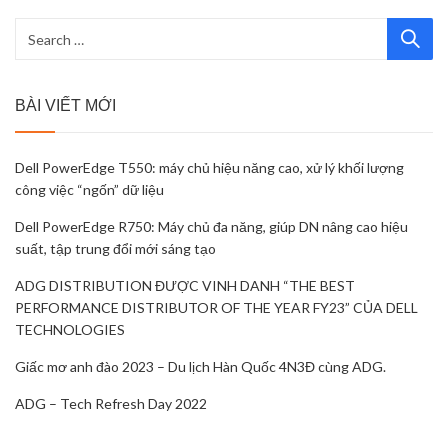
BÀI VIẾT MỚI
Dell PowerEdge T550: máy chủ hiệu năng cao, xử lý khối lượng
công việc “ngốn” dữ liệu
Dell PowerEdge R750: Máy chủ đa năng, giúp DN nâng cao hiệu
suất, tập trung đổi mới sáng tạo
ADG DISTRIBUTION ĐƯỢC VINH DANH “THE BEST
PERFORMANCE DISTRIBUTOR OF THE YEAR FY23” CỦA DELL
TECHNOLOGIES
Giấc mơ anh đào 2023 – Du lịch Hàn Quốc 4N3Đ cùng ADG.
ADG – Tech Refresh Day 2022