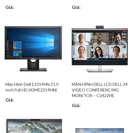
Giá:
Giá:
Màn Hình Dell E2219HN 21.5-
MÀN HÌNH DELL LCD DELL 24
Inch Full HD (42ME2219HN)
VIDEO CONFERENCING
MONITOR – C2422HE
Giá:
Giá: